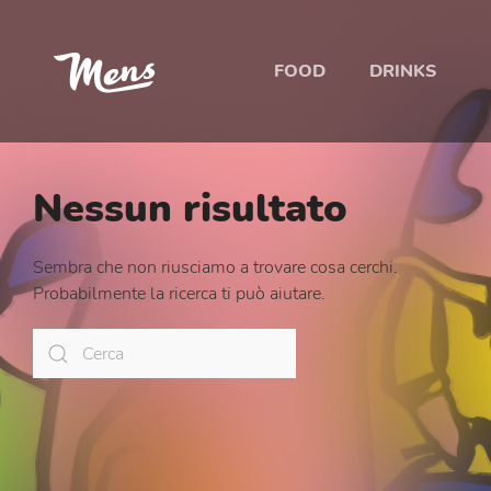
FOOD
DRINKS
Nessun risultato
Sembra che non riusciamo a trovare cosa cerchi.
Probabilmente la ricerca ti può aiutare.