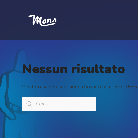
Nessun risultato
Sembra che non riusciamo a trovare cosa cerchi. Probab