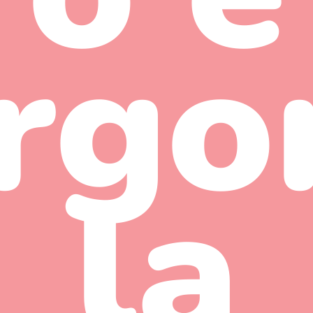
rgo
la