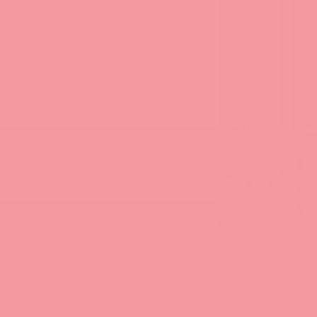
.
ione