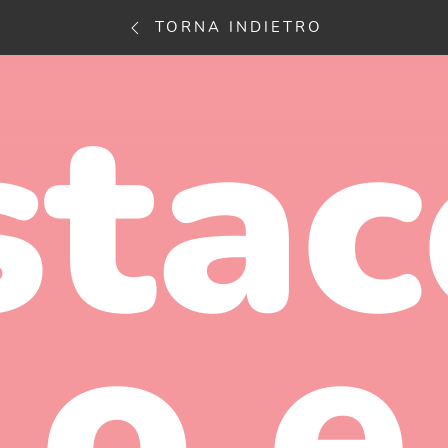
TORNA INDIETRO
stac
o e