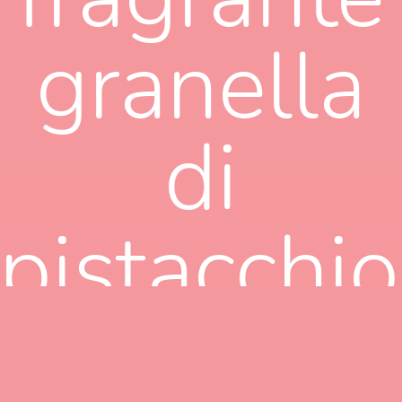
granella
di
pistacchio
Un’esplos