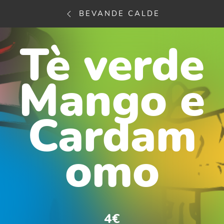
BEVANDE CALDE
Tè verde
Mango e
Cardam
omo
4€