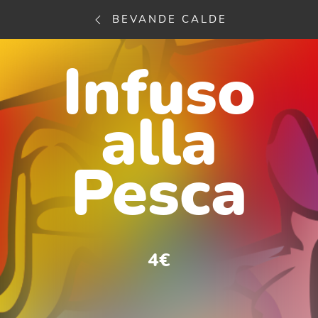
BEVANDE CALDE
Infuso
alla
Pesca
4€