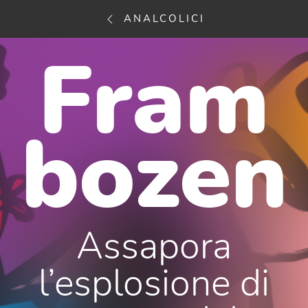
ANALCOLICI
Fram
bozen
Assapora
l’esplosione di