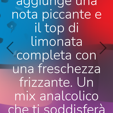
aggiunge una
nota piccante e
il top di
limonata
completa con
una freschezza
frizzante. Un
mix analcolico
che ti soddisferà