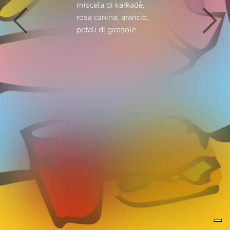
miscela di karkadè,
rosa canina, arancio,
petali di girasole