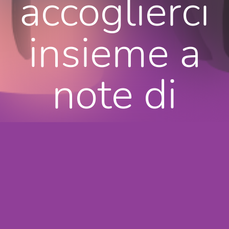
accoglierci
insieme a
note di
crema
pasticcera
e rovere