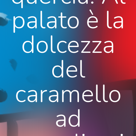
palato è la
dolcezza
del
caramello
ad