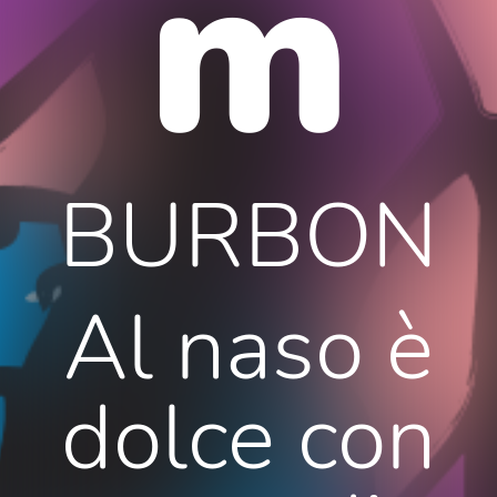
m
BURBON
Al naso è
dolce con