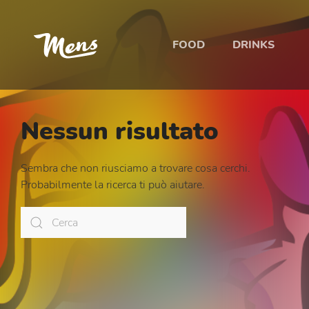
FOOD
DRINKS
Nessun risultato
Sembra che non riusciamo a trovare cosa cerchi.
Probabilmente la ricerca ti può aiutare.