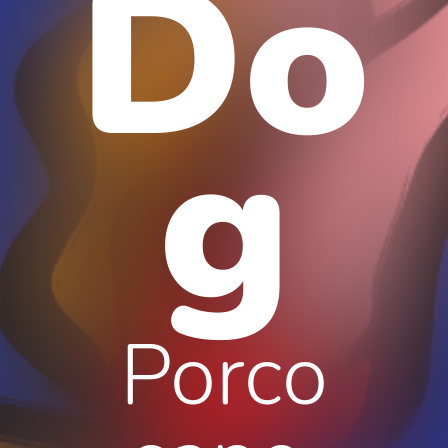
Do
g
Porco