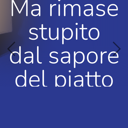
Ma rimase
stupito
dal sapore
del piatto
che arrivò.