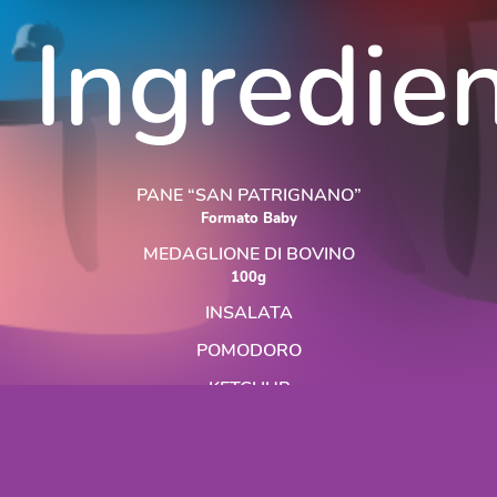
Ingredien
PANE “SAN PATRIGNANO”
Formato Baby
MEDAGLIONE DI BOVINO
100g
INSALATA
POMODORO
KETCHUP
MAIONESE
VARIANTI