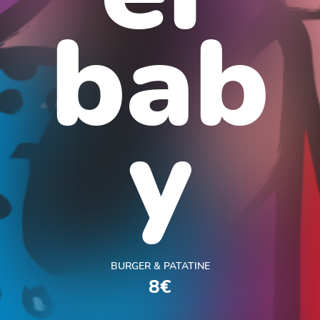
bab
y
BURGER & PATATINE
8€