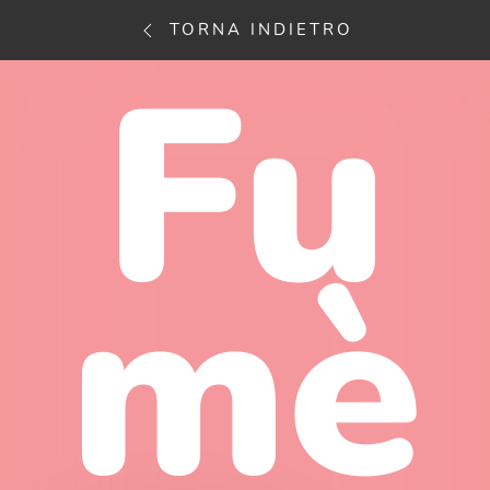
TORNA INDIETRO
Fu
mè