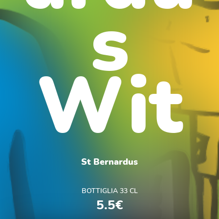
s
Wit
St Bernardus
BOTTIGLIA 33 CL
5.5€