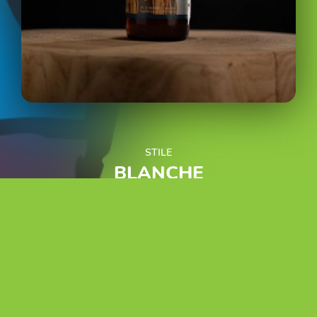
STILE
BLANCHE
NOME
ST BERNARDUS WIT
BIRRIFICO
ST BERNARDUS
GRADAZIONE
5,5%